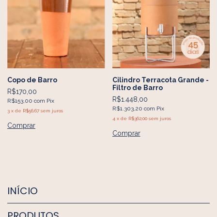
Copo de Barro
Cilindro Terracota Grande -
Filtro de Barro
R$170,00
R$1.448,00
R$153,00
com
Pix
R$1.303,20
com
Pix
3
x
de
R$56,67
sem juros
4
x
de
R$362,00
sem juros
Comprar
INÍCIO
PRODUTOS