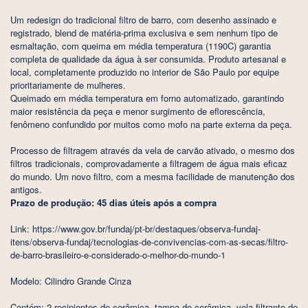
Um redesign do tradicional filtro de barro, com desenho assinado e
registrado, blend de matéria-prima exclusiva e sem nenhum tipo de
esmaltação, com queima em média temperatura (1190C) garantia
completa de qualidade da água à ser consumida. Produto artesanal e
local, completamente produzido no interior de São Paulo por equipe
prioritariamente de mulheres.
Queimado em média temperatura em forno automatizado, garantindo
maior resistência da peça e menor surgimento de eflorescência,
fenômeno confundido por muitos como mofo na parte externa da peça.
Processo de filtragem através da vela de carvão ativado, o mesmo dos
filtros tradicionais, comprovadamente a filtragem de água mais eficaz
do mundo. Um novo filtro, com a mesma facilidade de manutenção dos
antigos.
Prazo de produção: 45 dias úteis após a compra
Link: https://www.gov.br/fundaj/pt-br/destaques/observa-fundaj-
itens/observa-fundaj/tecnologias-de-convivencias-com-as-secas/filtro-
de-barro-brasileiro-e-considerado-o-melhor-do-mundo-1
Modelo: Cilindro Grande Cinza
Contém: 2 recipientes de cerâmica, tampa de cerâmica, vela filtrante de