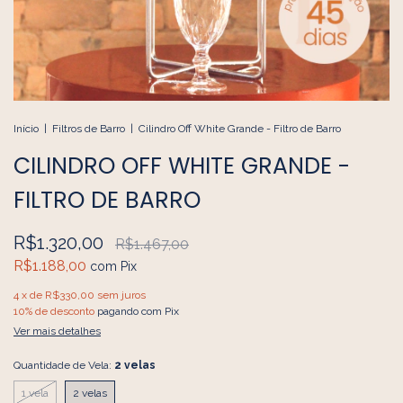
Início
|
Filtros de Barro
|
Cilindro Off White Grande - Filtro de Barro
CILINDRO OFF WHITE GRANDE -
FILTRO DE BARRO
R$1.320,00
R$1.467,00
R$1.188,00
com
Pix
4
x de
R$330,00
sem juros
10% de desconto
pagando com Pix
Ver mais detalhes
Quantidade de Vela:
2 velas
1 vela
2 velas