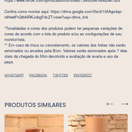
https://www.tiktok.com/@mocadofiltro/video/7340034616062987525
Confira como montar aqui: https://drive.google.com/file/d/1IAAgs4qz-
rdHw6FrQl6AlRKJobgFdcZT/view?usp=drive_link
*Tonalidades e cores dos produtos podem ter pequenas variações de
cores de acordo com o lote do produto e/ou as configurações de seu
monitor/tela.
** Em caso de troca ou cancelamento, os valores dos fretes não serão
estornados ou arcados pela Bíon. Valores serão estornados após 7 dias
úteis da chegada do filtro devolvido e avaliação de avaria e uso da
peça.
WHATSAPP
FACEBOOK
TWITTER
PINTEREST
PRODUTOS SIMILARES