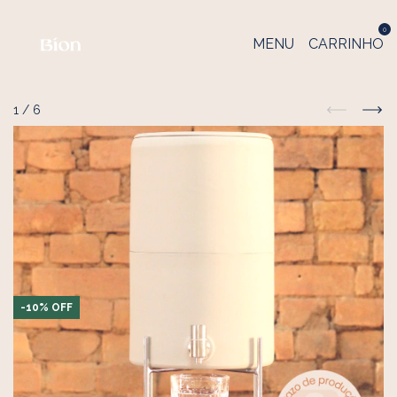
0
MENU
CARRINHO
1
/
6
-
10
%
OFF